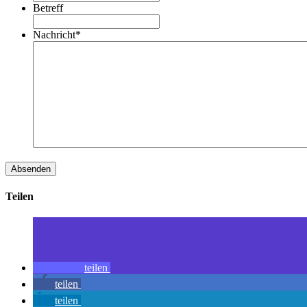
Betreff
Nachricht
*
Teilen
teilen
teilen
teilen