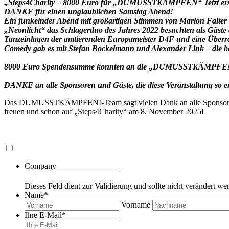
„Steps4Charity – 8000 Euro für „DUMUSSTKÄMPFEN“ Jetzt erst
DANKE für einen unglaublichen Samstag Abend!
Ein funkelnder Abend mit großartigen Stimmen von Marlon Falter
„Neonlicht“ das Schlagerduo des Jahres 2022 besuchten als Gäste d
Tanzeinlagen der amtierenden Europameister D4F und eine Überr
Comedy gab es mit Stefan Bockelmann und Alexander Link – die be
8000 Euro Spendensumme konnten an die „DUMUSSTKÄMPFEN!“-S
DANKE an alle Sponsoren und Gäste, die diese Veranstaltung so erf
Das DUMUSSTKÄMPFEN!-Team sagt vielen Dank an alle Sponsoren, Gäs
freuen und schon auf „Steps4Charity“ am 8. November 2025!
Company
Dieses Feld dient zur Validierung und sollte nicht verändert we
Name
*
Vorname
Ihre E-Mail
*