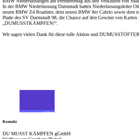
BMW Niederlassungen am Premierentag aus den Verkäufen von Snack
In der BMW Niederlassung Darmstadt hatten Niederlassungsleiter O
neuen BMW Z4 Roadster, dem neuen BMW 8er Cabrio sowie dem neuen
Platte des SV Darmstadt 98, die Chance auf den Gewinn von Karten f
„DUMUSSTKÄMPFEN!“.
Wir sagen vielen Dank für diese tolle Aktion und 
Teilen
Folgen
teilen
Kontakt
teilen
DU MUSST KÄMPFEN gGmbH