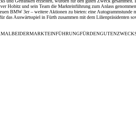
s und Getränken erzielten, wurden für den guten Zweck gesammelt. 
liver Hobitz und sein Team die Markteinführung zum Anlass genomme
 BMW 3er – weitere Aktionen zu bieten: eine Autogrammstunde mit 
ür das Auswärtsspiel in Fürth zusammen mit dem Lilienpräsidenten sow
DUMUSSTÖFTERMALBEIDERMARKTEINFÜHRUNGFÜRDENGUTENZWE