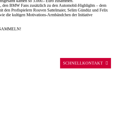
Insgesamt kamen so 3.000.- Euro zusammen.
n, den BMW Fans zusätzlich zu den Automobil-Highlights – dem
den Profispielern Rouven Sattelmaier, Selim Gündüz und Felix
ie die kultigen Motivations-Armbändchen der Initiative
CKSAMMELN!
SCHNELLKONTAKT