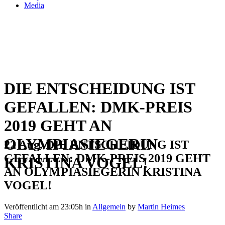
Media
DIE ENTSCHEIDUNG IST
GEFALLEN: DMK-PREIS
2019 GEHT AN
OLYMPIASIEGERIN
22 Aug.
DIE ENTSCHEIDUNG IST
GEFALLEN: DMK-PREIS 2019 GEHT
KRISTINA VOGEL!
AN OLYMPIASIEGERIN KRISTINA
VOGEL!
Veröffentlicht am 23:05h
in
Allgemein
by
Martin Heimes
Share