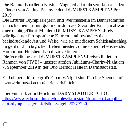
Die Bahnradsportlerin Kristina Vogel erhält in diesem Jahr aus den
Händen von Andrea Petkovic den DUMUSSTKÄMPFEN! Preis
2019.
Die Erfurter Olympiasiegerin und Weltmeisterin im Bahnradfahren
ist nach einem Trainingssturz im Juni 2018 von der Brust an abwärts
querschnittgelähmt. Mit dem DUMUSSTKÄMPFEN!-Preis
würdigen wir ihre sportliche Karriere und besonders die
beeindruckende Art und Weise, wie sie mit diesem Schicksalsschlag
umgeht und im täglichen Leben meistert, ohne dabei Lebensfreude,
Humor und Hilfsbereitschaft zu verlieren.
Die Verleihung des DUMUSSTKÄMPFEN!-Preises findet im
Rahmen von FIVE! – unserer großen Jubiläums-Charity-Night am
7. September 2019 in der Otto-Berndt-Halle in Darmstadt statt.
Einladungen für die große Charity-Night sind für eine Spende auf
„www.dumusstkaempfen.de“ erhältlich.
Hier ein Link zum Bericht im DARMSTÄDTER ECHO:
https://www.echo-online.de/lokales/darmstadt/du-musst-kampfen-
ehrt-olympiasiegerin-kristina-vogel_20377730