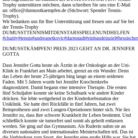
Trophy unterstützen möchten, dann schreiben Sie uns eine E-Mail
an: office@dumusstkaempfen.de (Stichwort: Spender Tennis-
Trophy).
Wir bedanken uns für Ihre Unterstützung und freuen uns auf Sie bei
der Tennis-Trophy
DUMUSSTTENNISMITDENSTARSSPIELENUNDHELFEN
#charity
#tennis
#andreapetkovic
#darmstadt
#einbandeinziel
#hessische
DUMUSSTKÄMPFEN! PREIS 2023 GEHT AN DR. JENNIFER
GOTTA
Dass Jennifer Gotta heute als Ärztin in der Onkologie an der Uni-
Klink in Frankfurt am Main arbeitet, grenzt an ein Wunder. Denn
das Leben der heute 25-jährigen hing lange an einem seidenen
Faden. Mit 5 Jahren wurde bei Jennifer Knochenkrebs
diagnostiziert. Damit begann eine intensive Therapie. Die ersten
fünf Schuljahre konnte sie keine Schulbank wie andere Kinder
drücken. Sie lebte weitgehend in der Kinderkrebsstation der
Uniklinik. Sie hatte drei Rückfälle in fünf Jahren, hat zwei
Beinprothesen und zwei Lungen-Operationen hinter sich. Nie lies
Jennifer zu, dass ihre schwere Krankheit ihr Leben bestimmt. Und
schließlich konnte sie tumorfrei und somit als geheilt entlassen
werden. Sie ging auf das Gymnasium. Als Ruderin nahm sie an
diversen nationalen und internationalen Meisterschaften teil. Das ist
die Verbindung zum Sport, der Jennifer eine große Hilfe war. Sie hat