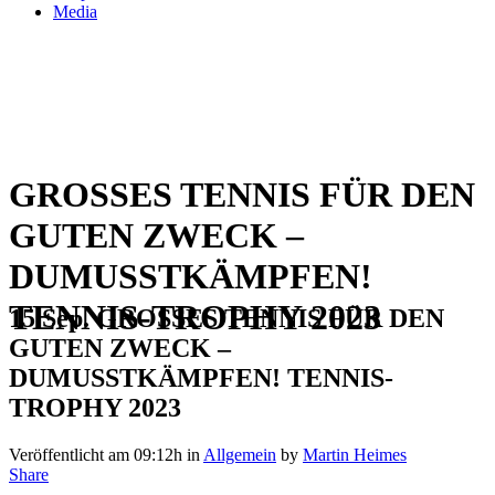
Media
GROSSES TENNIS FÜR DEN
GUTEN ZWECK –
DUMUSSTKÄMPFEN!
TENNIS-TROPHY 2023
15 Sep.
GROSSES TENNIS FÜR DEN
GUTEN ZWECK –
DUMUSSTKÄMPFEN! TENNIS-
TROPHY 2023
Veröffentlicht am 09:12h
in
Allgemein
by
Martin Heimes
Share