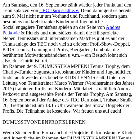
Am Samstag, den 16. September zählt wieder jeder Punkt auf den
Tennisplätzen von
TEC Darmstadt e.V.
Denn dann geht es bereits
zum 9. Mal nicht nur um Vorhand und Rückhand, sondern ganz
besonders um krebskranke Kinder und Jugendliche.
Sozial engagiere Tennisfans spielen an der Seite von
Andrea
Petkovic
& friends und unterstützen damit die Hilfsprojekte.
Neben Tennisstars und unterhaltsamen Matches gibt es auf der
Tennisanlage des TEC noch viel zu erleben: Profi-Show-Doppel,
KIDS Tennis, Training mit Profis, Biergarten, Tombola, die
berühmten Motivationsbändchen u.v.m. – ein Besuch lohnt sich
also, der Eintritt ist frei.
Im Rahmen der 9. DUMUSSTKÄMPFEN! Tennis-Trophy, dem
Charity-Turnier zugunsten krebskranker Kinder und Jugendlicher,
findet auch wieder das beliebte KIDS TENNIS statt. Unter der
Leitung von Tennistrainer Marco Wiemer (Vereinstrainer des Jahres
2015) trainieren Profis mit Kindern. Mit dabei ist natürlich Andrea
Petkovic und ausgewählte Profis der Tennis-Trophy. Am Samstag,
16. September auf der Anlage des TEC Darmstadt, Traisaer Straße
26, Treffpunkt ist um 13.15 Uhr während des Show-Doppels der
Profis. Die Teilnahme ist kostenlos. Wir freuen uns auf euch!
DUMUSSTVONDENPROFISLERNEN
Wenn Sie oder Ihre Firma auch die Projekte für krebskranke Kinder
und Jugendliche im Rahmen der DUMUSSTKÄMPFEN! Tennis-