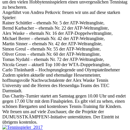
um den vielen Hobbytennisspielern einen unvergesslichen Tennistag
zu bescheren.
Angeführt von Andrea Petkovic freuen wir uns auf diese starken
Spieler:
Rainer Schüttler – ehemals Nr. 5 der ATP-Weltrangliste,
Bernd Karbacher – ehemals Nr. 22 der ATP-Weltrangliste,
Alex Waske – ehemals Nr. 16 der ATP-Doppelweltrangliste,
Michael Berrer – ehemals Nr. 42 der ATP-Weltrangliste,
Martin Sinner – ehemals Nr. 42 der ATP-Weltrangliste,
Simon Greul – ehemals Nr. 55 der ATP-Weltrangliste,
Oliver Gross – ehemals Nr. 60 der ATP-Weltrangliste,
Tomas Nydahl – ehemals Nr. 72 der ATP-Weltrangliste,
Nicola Geuer – aktuell Top 100 der WTA-Doppelrangliste,
Carlo Thränhardt – Hochsprunglegende und Olympiateilnehmer
Zudem spielen aktuelle und ehemalige Hessenmeister,
hoffnungsvolle Nachwuchstalente der Alex Waske Tennis
University und die Herren des Hessenliga-Teams des TEC
Darmstadt.
Das Charity-Turnier startet am Samstag gegen 10.00 Uhr und endet
gegen 17.00 Uhr mit dem Finalspielen. Es gibt viel zu sehen, einen
schönen Biergarten und kostenloses Tennis-Training für Kindern.
Wir freuen uns auf viele Zuschauer, die die Projekte der
DUMUSSTKÄMPFEN!-Initiative unterstützten. Der Eintritt ist
übrigens kostenlos.