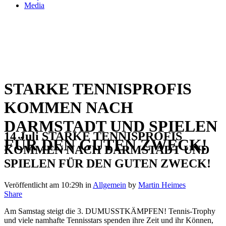
Media
STARKE TENNISPROFIS
KOMMEN NACH
DARMSTADT UND SPIELEN
14 Juli
STARKE TENNISPROFIS
FÜR DEN GUTEN ZWECK!
KOMMEN NACH DARMSTADT UND
SPIELEN FÜR DEN GUTEN ZWECK!
Veröffentlicht am 10:29h
in
Allgemein
by
Martin Heimes
Share
Am Samstag steigt die 3. DUMUSSTKÄMPFEN! Tennis-Trophy
und viele namhafte Tennisstars spenden ihre Zeit und ihr Können,