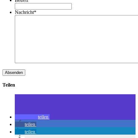
Betreff
Nachricht
*
Teilen
teilen
teilen
teilen