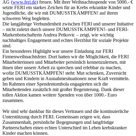
AG (
www.feri.de
) freuen. Mit ihrer Weihnachtsspende von 5000.- €
setzte FERI ein starkes Zeichen für an Krebs erkrankte Kinder und
Jugendliche, die wir mit DUMUSSTKÄMPFEN! auf ihrem
schweren Weg begleiten.
Die langjährige Verbundenheit zwischen FERI und unserer Initiative
– nicht zuletzt durch unsere DUMUSSTKÄMPFEN!- und FERI-
Markenbotschafterin Andrea Petkovic – zeigt, wie wichtig
nachhaltiges Engagement und echtes Herzblut für soziale Projekte
sind.
Ein besonderes Highlight war unsere Einladung zur FERI
Firmenweihnachtsfeier. Dort hatten wir die Möglichkeit, die FERI
Mitarbeiterinnen und Mitarbeiter persönlich kennenzulernen, mit
ihnen über unsere Arbeit zu sprechen und erlebbar zu machen,
wofür DUMUSSTKÄMPFEN! steht: Mut schenken, Zuversicht
geben und Kindern in Ausnahmesituationen neue Kraft vermitteln.
Im Rahmen einer Spendentombola engagierten sich die
Mitarbeitenden zusätzlich mit großer Begeisterung. Dank dieser
tollen Aktion kamen weitere Spenden von über 1000.- Euro
zusammen.
Wir sind sehr dankbar für dieses Vertrauen und die kontinuierliche
Unterstützung durch FERI. Gemeinsam zeigen wir, dass
Zusammenhalt, persönliche Begegnungen und langfristige
Partnerschaften einen echten Unterschied im Leben krebskranker
Kinder machen können.