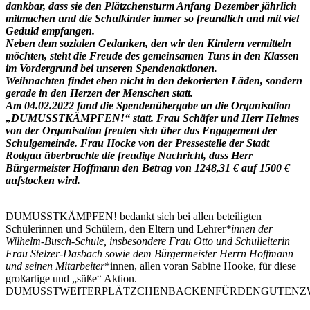
dankbar, dass sie den Plätzchensturm Anfang Dezember jährlich
mitmachen und die Schulkinder immer so freundlich und mit viel
Geduld empfangen.
Neben dem sozialen Gedanken, den wir den Kindern vermitteln
möchten, steht die Freude des gemeinsamen Tuns in den Klassen
im Vordergrund bei unseren Spendenaktionen.
Weihnachten findet eben nicht in den dekorierten Läden, sondern
gerade in den Herzen der Menschen statt.
Am 04.02.2022 fand die Spendenübergabe an die Organisation
„DUMUSSTKÄMPFEN!“ statt. Frau Schäfer und Herr Heimes
von der Organisation freuten sich über das Engagement der
Schulgemeinde. Frau Hocke von der Pressestelle der Stadt
Rodgau überbrachte die freudige Nachricht, dass Herr
Bürgermeister Hoffmann den Betrag von 1248,31 € auf 1500 €
aufstocken wird.
DUMUSSTKÄMPFEN! bedankt sich bei allen beteiligten
Schülerinnen und Schülern, den Eltern und Lehrer
*innen der
Wilhelm-Busch-Schule, insbesondere Frau Otto und Schulleiterin
Frau Stelzer-Dasbach sowie dem Bürgermeister Herrn Hoffmann
und seinen Mitarbeiter
*innen, allen voran Sabine Hooke, für diese
großartige und „süße“ Aktion.
DUMUSSTWEITERPLÄTZCHENBACKENFÜRDENGUTENZ