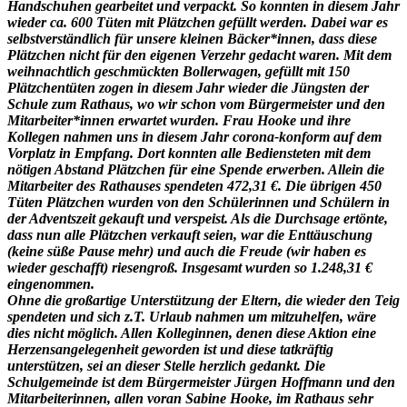
Handschuhen gearbeitet und verpackt. So konnten in diesem Jahr
wieder ca. 600 Tüten mit Plätzchen gefüllt werden. Dabei war es
selbstverständlich für unsere kleinen Bäcker*innen, dass diese
Plätzchen nicht für den eigenen Verzehr gedacht waren. Mit dem
weihnachtlich geschmückten Bollerwagen, gefüllt mit 150
Plätzchentüten zogen in diesem Jahr wieder die Jüngsten der
Schule zum Rathaus, wo wir schon vom Bürgermeister und den
Mitarbeiter*innen erwartet wurden. Frau Hooke und ihre
Kollegen nahmen uns in diesem Jahr corona-konform auf dem
Vorplatz in Empfang. Dort konnten alle Bediensteten mit dem
nötigen Abstand Plätzchen für eine Spende erwerben. Allein die
Mitarbeiter des Rathauses spendeten 472,31 €. Die übrigen 450
Tüten Plätzchen wurden von den Schülerinnen und Schülern in
der Adventszeit gekauft und verspeist. Als die Durchsage ertönte,
dass nun alle Plätzchen verkauft seien, war die Enttäuschung
(keine süße Pause mehr) und auch die Freude (wir haben es
wieder geschafft) riesengroß. Insgesamt wurden so 1.248,31 €
eingenommen.
Ohne die großartige Unterstützung der Eltern, die wieder den Teig
spendeten und sich z.T. Urlaub nahmen um mitzuhelfen, wäre
dies nicht möglich. Allen Kolleginnen, denen diese Aktion eine
Herzensangelegenheit geworden ist und diese tatkräftig
unterstützen, sei an dieser Stelle herzlich gedankt. Die
Schulgemeinde ist dem Bürgermeister Jürgen Hoffmann und den
Mitarbeiterinnen, allen voran Sabine Hooke, im Rathaus sehr