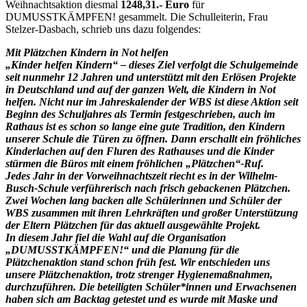
Weihnachtsaktion diesmal
1248,31.- Euro
für
DUMUSSTKÄMPFEN! gesammelt. Die Schulleiterin, Frau
Stelzer-Dasbach, schrieb uns dazu folgendes:
Mit Plätzchen Kindern in Not helfen
„Kinder helfen Kindern“ – dieses Ziel verfolgt die Schulgemeinde
seit nunmehr 12 Jahren und unterstützt mit den Erlösen Projekte
in Deutschland und auf der ganzen Welt, die Kindern in Not
helfen. Nicht nur im Jahreskalender der WBS ist diese Aktion seit
Beginn des Schuljahres als Termin festgeschrieben, auch im
Rathaus ist es schon so lange eine gute Tradition, den Kindern
unserer Schule die Türen zu öffnen. Dann erschallt ein fröhliches
Kinderlachen auf den Fluren des Rathauses und die Kinder
stürmen die Büros mit einem fröhlichen „Plätzchen“-Ruf.
Jedes Jahr in der Vorweihnachtszeit riecht es in der Wilhelm-
Busch-Schule verführerisch nach frisch gebackenen Plätzchen.
Zwei Wochen lang backen alle Schülerinnen und Schüler der
WBS zusammen mit ihren Lehrkräften und großer Unterstützung
der Eltern Plätzchen für das aktuell ausgewählte Projekt.
In diesem Jahr fiel die Wahl auf die Organisation
„DUMUSSTKÄMPFEN!“ und die Planung für die
Plätzchenaktion stand schon früh fest. Wir entschieden uns
unsere Plätzchenaktion, trotz strenger Hygienemaßnahmen,
durchzuführen. Die beteiligten Schüler*innen und Erwachsenen
haben sich am Backtag getestet und es wurde mit Maske und